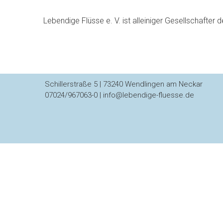
n
d
Lebendige Flüsse e. V. ist alleiniger Gesellschafter 
i
g
e
Schillerstraße 5 | 73240 Wendlingen am Neckar
07024/967063-0 | info@lebendige-fluesse.de
r
N
e
c
k
a
r