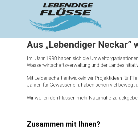
Zum
LEBENDIGE
Inhalt
springen
FLÜSSE E.
V.
A
Aus „Lebendiger Neckar“ w
u
Im Jahr 1998 haben sich die Umweltorganisation
Wasserwirtschaftsverwaltung und der Landesinitiati
s
„
Mit Leidenschaft entwickeln wir Projektideen für Fl
Jahren für Gewässer ein, haben schon viel bewegt 
L
Wir wollen den Flüssen mehr Naturnähe zurückgeben
e
b
Zusammen mit Ihnen?
e