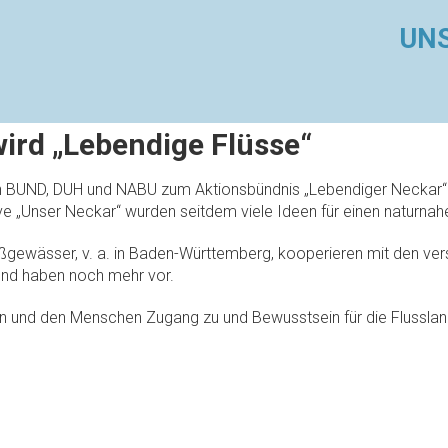
UNS
ird „Lebendige Flüsse“
en BUND, DUH und NABU zum Aktionsbündnis „Lebendiger Necka
ve „Unser Neckar“ wurden seitdem viele Ideen für einen naturna
ießgewässer, v. a. in Baden-Württemberg, kooperieren mit den ver
und haben noch mehr vor.
 und den Menschen Zugang zu und Bewusstsein für die Flussland