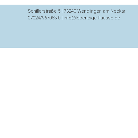
Schillerstraße 5 | 73240 Wendlingen am Neckar
07024/967063-0 | info@lebendige-fluesse.de