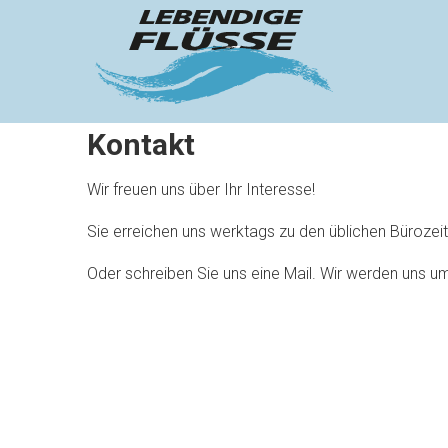
Zum
LEBENDIGE
Inhalt
springen
FLÜSSE E.
V.
K
Kontakt
o
Wir freuen uns über Ihr Interesse!
n
Sie erreichen uns werktags zu den üblichen Bürozeit
t
Oder schreiben Sie uns eine Mail.
Wir werden uns u
a
k
t